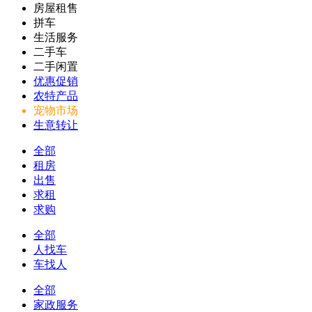
房屋租售
拼车
生活服务
二手车
二手闲置
优惠促销
农特产品
宠物市场
生意转让
全部
租房
出售
求租
求购
全部
人找车
车找人
全部
家政服务