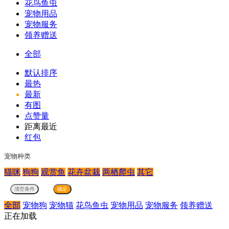
花鸟鱼虫
宠物用品
宠物服务
领养赠送
全部
默认排序
最热
最新
有图
点赞量
距离最近
红包
宠物种类
猫咪
狗狗
观赏鱼
花卉盆栽
两栖爬虫
其它
全部
宠物狗
宠物猫
花鸟鱼虫
宠物用品
宠物服务
领养赠送
正在加载