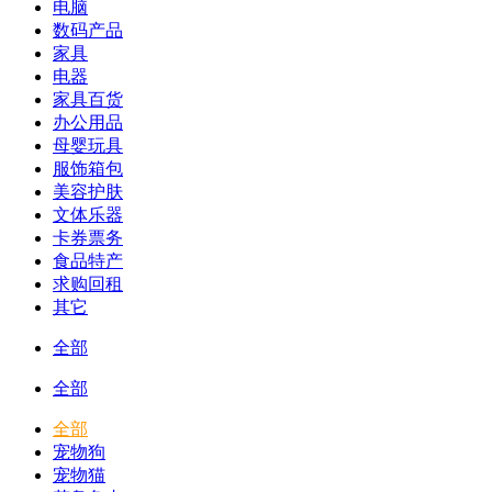
电脑
数码产品
家具
电器
家具百货
办公用品
母婴玩具
服饰箱包
美容护肤
文体乐器
卡券票务
食品特产
求购回租
其它
全部
全部
全部
宠物狗
宠物猫