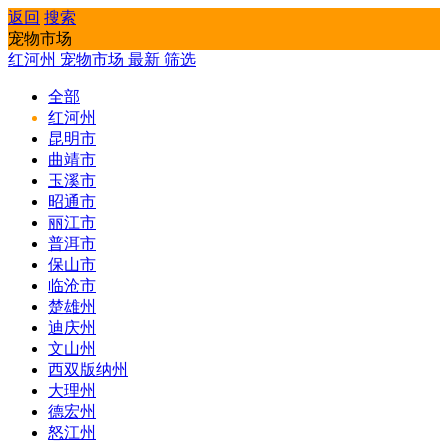
返回
搜索
宠物市场
红河州
宠物市场
最新
筛选
全部
红河州
昆明市
曲靖市
玉溪市
昭通市
丽江市
普洱市
保山市
临沧市
楚雄州
迪庆州
文山州
西双版纳州
大理州
德宏州
怒江州