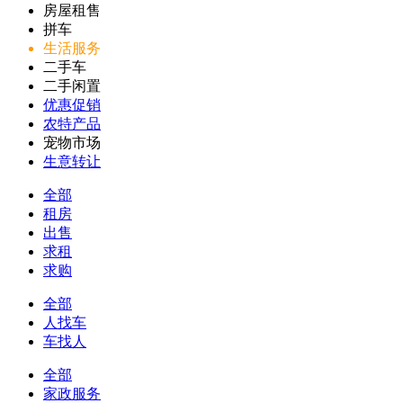
房屋租售
拼车
生活服务
二手车
二手闲置
优惠促销
农特产品
宠物市场
生意转让
全部
租房
出售
求租
求购
全部
人找车
车找人
全部
家政服务