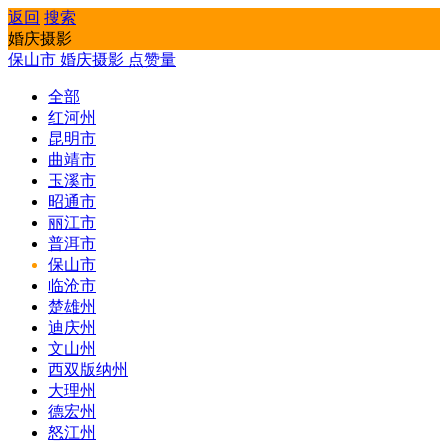
返回
搜索
婚庆摄影
保山市
婚庆摄影
点赞量
全部
红河州
昆明市
曲靖市
玉溪市
昭通市
丽江市
普洱市
保山市
临沧市
楚雄州
迪庆州
文山州
西双版纳州
大理州
德宏州
怒江州