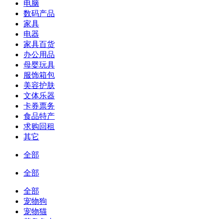
电脑
数码产品
家具
电器
家具百货
办公用品
母婴玩具
服饰箱包
美容护肤
文体乐器
卡券票务
食品特产
求购回租
其它
全部
全部
全部
宠物狗
宠物猫