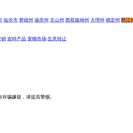
市
临沧市
楚雄州
迪庆州
文山州
西双版纳州
大理州
德宏州
怒江
促销
农特产品
宠物市场
生意转让
有诈骗嫌疑，请提高警惕。