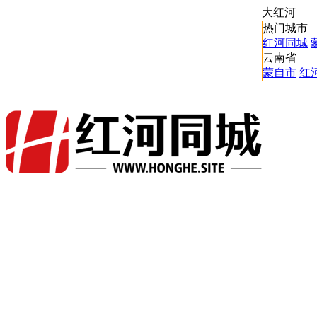
大红河
热门城市
红河同城
云南省
蒙自市
红