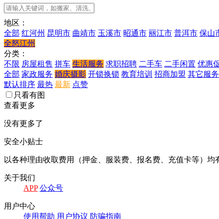
地区：
全部
红河州
昆明市
曲靖市
玉溪市
昭通市
丽江市
普洱市
保山
全怒江州
分类：
不限
房屋租售
拼车
生活服务
求职招聘
二手车
二手闲置
优惠
全部
家政服务
婚庆摄影
开锁换锁
教育培训
招商加盟
其它服务
默认排序
最热
最新
点赞
只看有图
查看更多
没有更多了
安全小贴士
以各种理由收取费用（押金、服装费、报名费、充值卡等）均
关于我们
APP
公众号
用户中心
使用帮助
用户协议
防骗指南