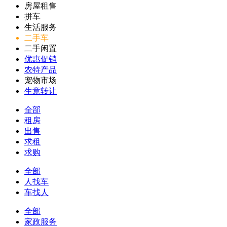
房屋租售
拼车
生活服务
二手车
二手闲置
优惠促销
农特产品
宠物市场
生意转让
全部
租房
出售
求租
求购
全部
人找车
车找人
全部
家政服务