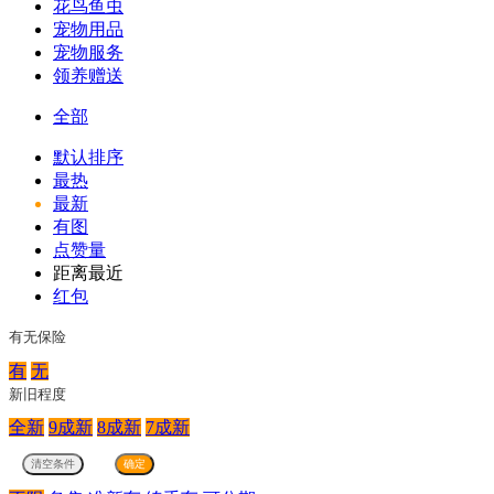
花鸟鱼虫
宠物用品
宠物服务
领养赠送
全部
默认排序
最热
最新
有图
点赞量
距离最近
红包
有无保险
有
无
新旧程度
全新
9成新
8成新
7成新