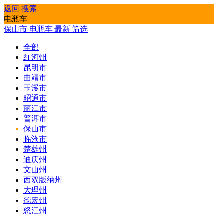
返回
搜索
电瓶车
保山市
电瓶车
最新
筛选
全部
红河州
昆明市
曲靖市
玉溪市
昭通市
丽江市
普洱市
保山市
临沧市
楚雄州
迪庆州
文山州
西双版纳州
大理州
德宏州
怒江州