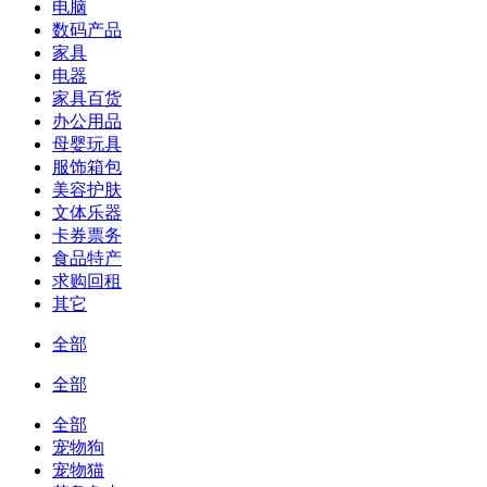
电脑
数码产品
家具
电器
家具百货
办公用品
母婴玩具
服饰箱包
美容护肤
文体乐器
卡券票务
食品特产
求购回租
其它
全部
全部
全部
宠物狗
宠物猫