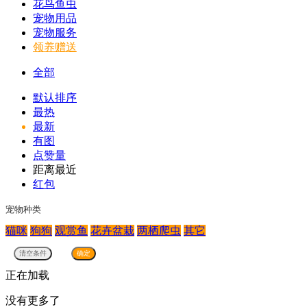
花鸟鱼虫
宠物用品
宠物服务
领养赠送
全部
默认排序
最热
最新
有图
点赞量
距离最近
红包
宠物种类
猫咪
狗狗
观赏鱼
花卉盆栽
两栖爬虫
其它
正在加载
没有更多了