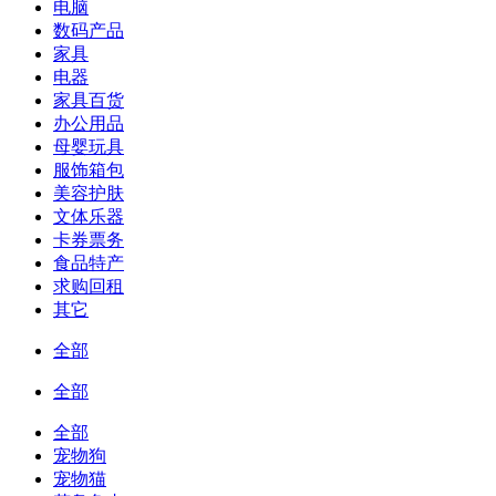
电脑
数码产品
家具
电器
家具百货
办公用品
母婴玩具
服饰箱包
美容护肤
文体乐器
卡券票务
食品特产
求购回租
其它
全部
全部
全部
宠物狗
宠物猫