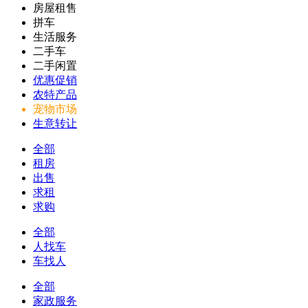
房屋租售
拼车
生活服务
二手车
二手闲置
优惠促销
农特产品
宠物市场
生意转让
全部
租房
出售
求租
求购
全部
人找车
车找人
全部
家政服务