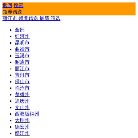
返回
搜索
领养赠送
丽江市
领养赠送
最新
筛选
全部
红河州
昆明市
曲靖市
玉溪市
昭通市
丽江市
普洱市
保山市
临沧市
楚雄州
迪庆州
文山州
西双版纳州
大理州
德宏州
怒江州