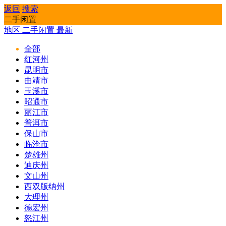
返回
搜索
二手闲置
地区
二手闲置
最新
全部
红河州
昆明市
曲靖市
玉溪市
昭通市
丽江市
普洱市
保山市
临沧市
楚雄州
迪庆州
文山州
西双版纳州
大理州
德宏州
怒江州