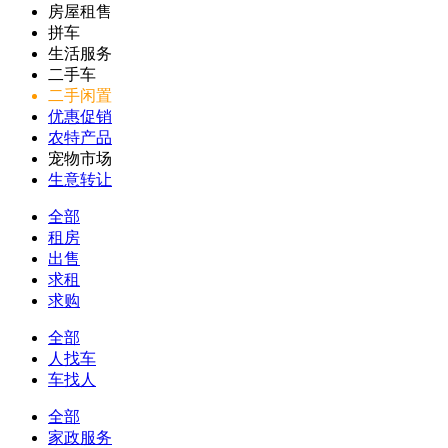
房屋租售
拼车
生活服务
二手车
二手闲置
优惠促销
农特产品
宠物市场
生意转让
全部
租房
出售
求租
求购
全部
人找车
车找人
全部
家政服务