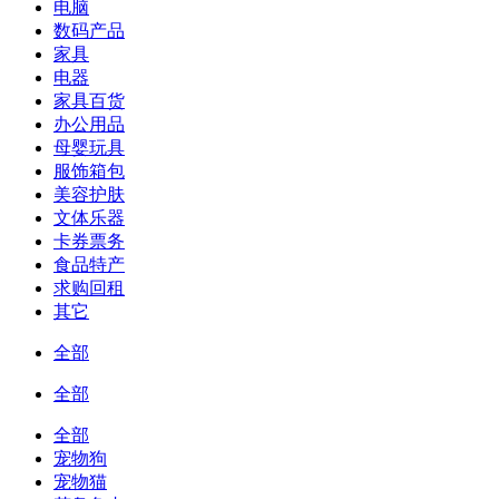
电脑
数码产品
家具
电器
家具百货
办公用品
母婴玩具
服饰箱包
美容护肤
文体乐器
卡券票务
食品特产
求购回租
其它
全部
全部
全部
宠物狗
宠物猫