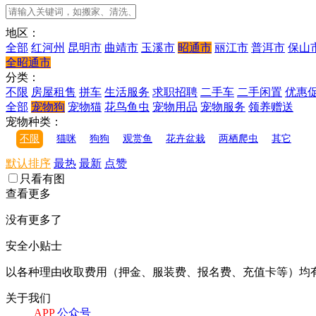
地区：
全部
红河州
昆明市
曲靖市
玉溪市
昭通市
丽江市
普洱市
保山
全昭通市
分类：
不限
房屋租售
拼车
生活服务
求职招聘
二手车
二手闲置
优惠
全部
宠物狗
宠物猫
花鸟鱼虫
宠物用品
宠物服务
领养赠送
宠物种类：
不限
猫咪
狗狗
观赏鱼
花卉盆栽
两栖爬虫
其它
默认排序
最热
最新
点赞
只看有图
查看更多
没有更多了
安全小贴士
以各种理由收取费用（押金、服装费、报名费、充值卡等）均
关于我们
APP
公众号