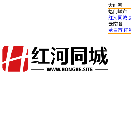
大红河
热门城市
红河同城
云南省
蒙自市
红