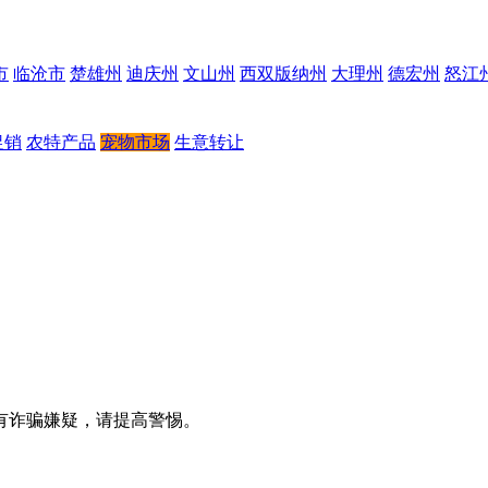
市
临沧市
楚雄州
迪庆州
文山州
西双版纳州
大理州
德宏州
怒江
促销
农特产品
宠物市场
生意转让
有诈骗嫌疑，请提高警惕。